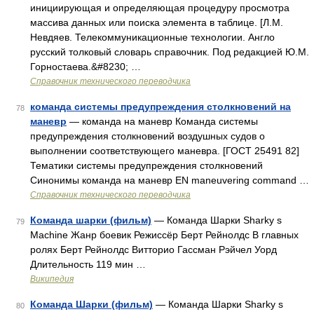
инициирующая и определяющая процедуру просмотра
массива данных или поиска элемента в таблице. [Л.М.
Невдяев. Телекоммуникационные технологии. Англо
русский толковый словарь справочник. Под редакцией Ю.М.
Горностаева.&#8230; …
Справочник технического переводчика
команда системы предупреждения столкновений на
78
маневр
— команда на маневр Команда системы
предупреждения столкновений воздушных судов о
выполнении соответствующего маневра. [ГОСТ 25491 82]
Тематики системы предупреждения столкновений
Синонимы команда на маневр EN maneuvering command …
Справочник технического переводчика
Команда шарки (фильм)
— Команда Шарки Sharky s
79
Machine Жанр боевик Режиссёр Берт Рейнолдс В главных
ролях Берт Рейнолдс Витторио Гассман Рэйчел Уорд
Длительность 119 мин …
Википедия
Команда Шарки (фильм)
— Команда Шарки Sharky s
80