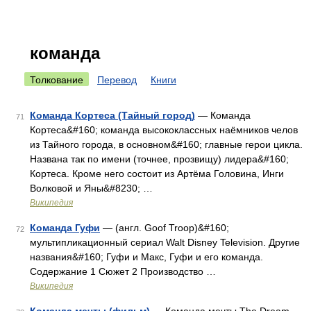
команда
Толкование
Перевод
Книги
Команда Кортеса (Тайный город)
— Команда
71
Кортеса&#160; команда высококлассных наёмников челов
из Тайного города, в основном&#160; главные герои цикла.
Названа так по имени (точнее, прозвищу) лидера&#160;
Кортеса. Кроме него состоит из Артёма Головина, Инги
Волковой и Яны&#8230; …
Википедия
Команда Гуфи
— (англ. Goof Troop)&#160;
72
мультипликационный сериал Walt Disney Television. Другие
названия&#160; Гуфи и Макс, Гуфи и его команда.
Содержание 1 Сюжет 2 Производство …
Википедия