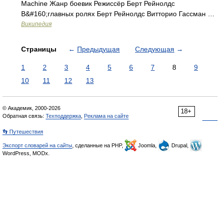
Machine Жанр боевик Режиссёр Берт Рейнолдс
В&#160;главных ролях Берт Рейнолдс Витторио Гассман …
Википедия
Страницы
←
Предыдущая
Следующая
→
1
2
3
4
5
6
7
8
9
10
11
12
13
© Академик, 2000-2026
18+
Обратная связь:
Техподдержка
,
Реклама на сайте
👣 Путешествия
Экспорт словарей на сайты
, сделанные на PHP,
Joomla,
Drupal,
WordPress, MODx.