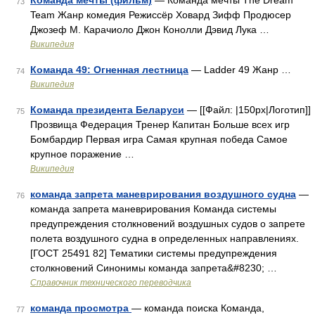
Команда мечты (фильм)
— Команда мечты The Dream
73
Team Жанр комедия Режиссёр Ховард Зифф Продюсер
Джозеф М. Карачиоло Джон Конолли Дэвид Лука …
Википедия
Команда 49: Огненная лестница
— Ladder 49 Жанр …
74
Википедия
Команда президента Беларуси
— [[Файл: |150px|Логотип]]
75
Прозвища Федерация Тренер Капитан Больше всех игр
Бомбардир Первая игра Самая крупная победа Самое
крупное поражение …
Википедия
команда запрета маневрирования воздушного судна
—
76
команда запрета маневрирования Команда системы
предупреждения столкновений воздушных судов о запрете
полета воздушного судна в определенных направлениях.
[ГОСТ 25491 82] Тематики системы предупреждения
столкновений Синонимы команда запрета&#8230; …
Справочник технического переводчика
команда просмотра
— команда поиска Команда,
77